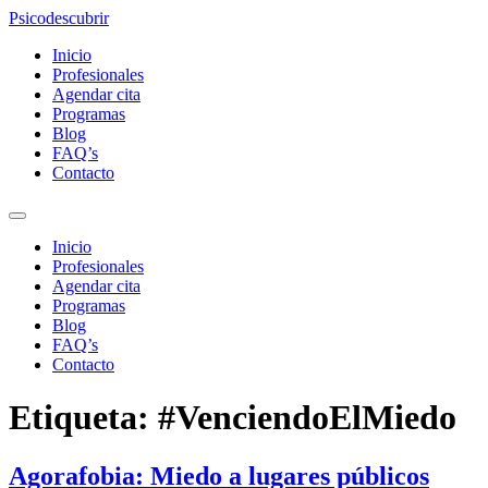
Ir
Psicodescubrir
al
Inicio
contenido
Profesionales
Agendar cita
Programas
Blog
FAQ’s
Contacto
Inicio
Profesionales
Agendar cita
Programas
Blog
FAQ’s
Contacto
Etiqueta:
#VenciendoElMiedo
Agorafobia: Miedo a lugares públicos