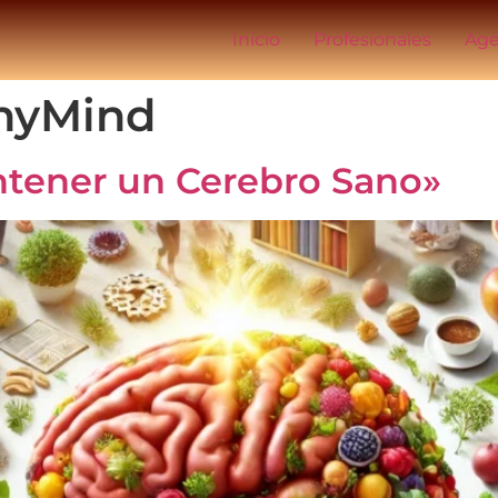
Inicio
Profesionales
Age
hyMind
ntener un Cerebro Sano»