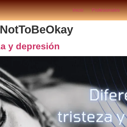
Inicio
Profesionales
yNotToBeOkay
eza y depresión