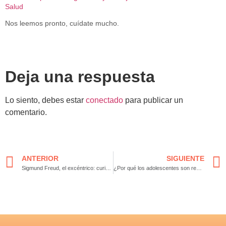
Salud
Nos leemos pronto, cuídate mucho.
Deja una respuesta
Lo siento, debes estar
conectado
para publicar un
comentario.
ANTERIOR
SIGUIENTE
Sigmund Freud, el excéntrico: curiosidades del padre del psicoanálisis
¿Por qué los adolescentes son rebeldes? Entiende su comportamiento desde la psicología