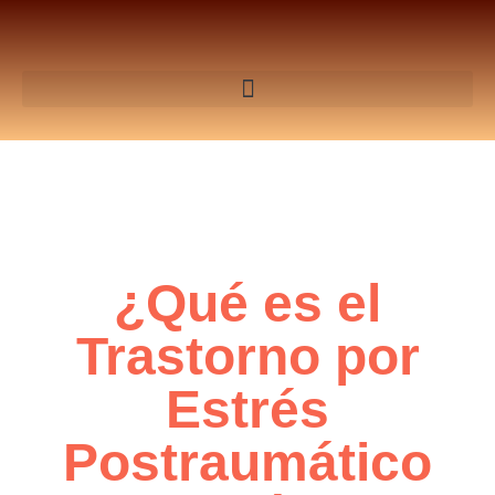
¿Qué es el
Trastorno por
Estrés
Postraumático