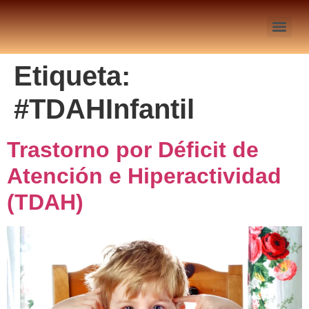
Etiqueta:
#TDAHInfantil
Trastorno por Déficit de
Atención e Hiperactividad
(TDAH)