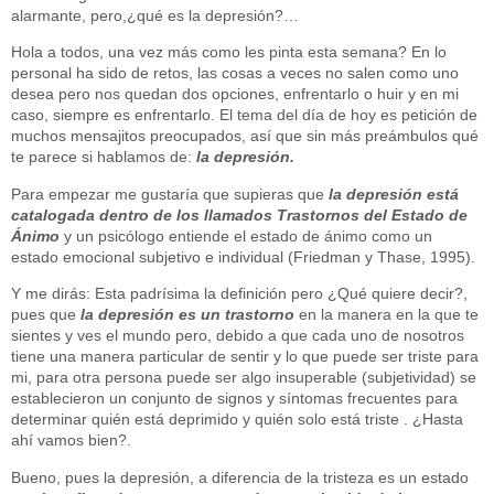
alarmante, pero,¿qué es la depresión?…
Hola a todos, una vez más como les pinta esta semana? En lo
personal ha sido de retos, las cosas a veces no salen como uno
desea pero nos quedan dos opciones, enfrentarlo o huir y en mi
caso, siempre es enfrentarlo. El tema del día de hoy es petición de
muchos mensajitos preocupados, así que sin más preámbulos qué
te parece si hablamos de:
la depresión.
Para empezar me gustaría que supieras que
la depresión está
catalogada dentro de los llamados Trastornos del Estado de
Ánimo
y un psicólogo entiende el estado de ánimo como un
estado emocional subjetivo e individual (Friedman y Thase, 1995).
Y me dirás: Esta padrísima la definición pero ¿Qué quiere decir?,
pues que
la depresión es un trastorno
en la manera en la que te
sientes y ves el mundo pero, debido a que cada uno de nosotros
tiene una manera particular de sentir y lo que puede ser triste para
mi, para otra persona puede ser algo insuperable (subjetividad) se
establecieron un conjunto de signos y síntomas frecuentes para
determinar quién está deprimido y quién solo está triste . ¿Hasta
ahí vamos bien?.
Bueno, pues la depresión, a diferencia de la tristeza es un estado