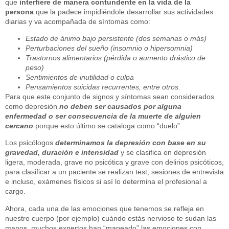
que
interfiere de manera contundente en la vida de la
persona
que la padece impidiéndole desarrollar sus actividades
diarias y va acompañada de síntomas como:
Estado de ánimo bajo persistente (dos semanas o más)
Perturbaciones del sueño (insomnio o hipersomnia)
Trastornos alimentarios (pérdida o aumento drástico de
peso)
Sentimientos de inutilidad o culpa
Pensamientos suicidas recurrentes, entre otros.
Para que este conjunto de signos y síntomas sean considerados
como depresión
no deben ser causados por alguna
enfermedad o ser consecuencia de la muerte de alguien
cercano
porque esto último se cataloga como “duelo”.
Los psicólogos
determinamos la depresión con base en su
gravedad, duración e intensidad
y se clasifica en depresión
ligera, moderada, grave no psicótica y grave con delirios psicóticos,
para clasificar a un paciente se realizan test, sesiones de entrevista
e incluso, exámenes físicos si así lo determina el profesional a
cargo.
Ahora, cada una de las emociones que tenemos se refleja en
nuestro cuerpo (por ejemplo) cuándo estás nervioso te sudan las
manos, muchos expertos han “mapeado” las emociones con